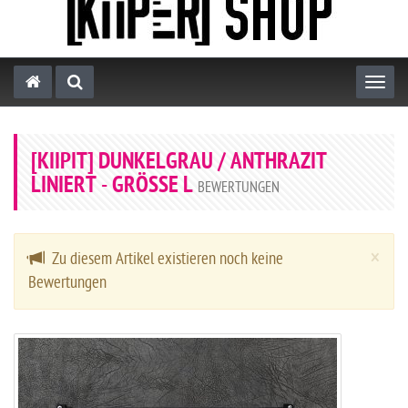
Toggl
[KIIPIT] DUNKELGRAU / ANTHRAZIT
LINIERT - GRÖSSE L
BEWERTUNGEN
Cl
×
Zu diesem Artikel existieren noch keine
Bewertungen