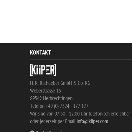
KONTAKT
H. R. Rathgeber GmbH & Co. KG
Weberstrasse 15
89542 Herbrechtingen
Telefon +49 (0) 7324 - 177 177
Wir sind von 07:30 - 12:00 Uhr telefonisch erreichbar
oder jederzeit per Email
info@kiiper.com